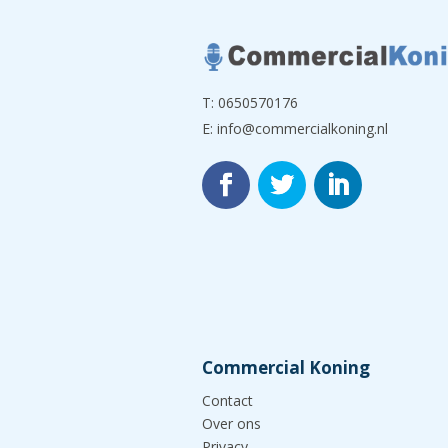
T:
0650570176
E:
info@commercialkoning.nl
Commercial Koning
Contact
Over ons
Privacy