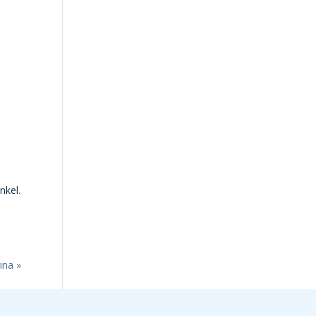
nkel.
ina »