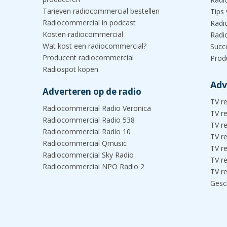
Tarieven radiocommercial bestellen
Tips
Radiocommercial in podcast
Radi
Kosten radiocommercial
Radi
Wat kost een radiocommercial?
Succ
Producent radiocommercial
Prod
Radiospot kopen
Adv
Adverteren op de radio
TV r
Radiocommercial Radio Veronica
TV r
Radiocommercial Radio 538
TV r
Radiocommercial Radio 10
TV r
Radiocommercial Qmusic
TV r
Radiocommercial Sky Radio
TV r
Radiocommercial NPO Radio 2
TV r
Gesc