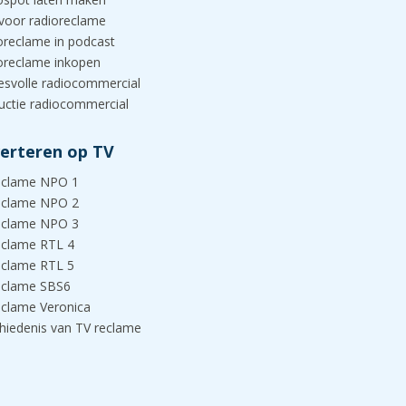
 voor radioreclame
oreclame in podcast
oreclame inkopen
esvolle radiocommercial
uctie radiocommercial
erteren op TV
eclame NPO 1
eclame NPO 2
eclame NPO 3
eclame RTL 4
eclame RTL 5
eclame SBS6
eclame Veronica
hiedenis van TV reclame