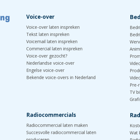
Voice-over
Bed
Voice-over laten inspreken
Bedr
Tekst laten inspreken
Bedr
Voicemail laten inspreken
Werv
Commercial laten inspreken
Anim
Voice-over gezocht?
Prom
Nederlandse voice-over
Vide
Engelse voice-over
Prod
Bekende voice-overs in Nederland
Vide
Pre-r
TV b
Graf
Radiocommercials
Rad
Radiocommercial laten maken
Kost
Succesvolle radiocommercial laten
Wat 
produceren
Radi