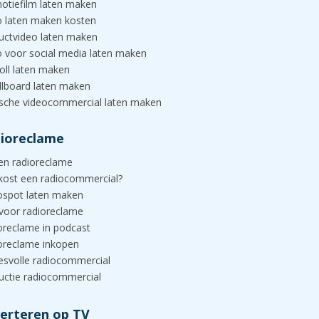
otiefilm laten maken
o laten maken kosten
uctvideo laten maken
o voor social media laten maken
oll laten maken
illboard laten maken
ische videocommercial laten maken
ioreclame
en radioreclame
kost een radiocommercial?
ospot laten maken
 voor radioreclame
oreclame in podcast
oreclame inkopen
esvolle radiocommercial
uctie radiocommercial
erteren op TV