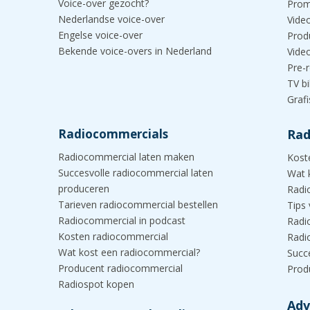
Voice-over gezocht?
Prom
Nederlandse voice-over
Vide
Engelse voice-over
Prod
Bekende voice-overs in Nederland
Vide
Pre-r
TV b
Graf
Radiocommercials
Rad
Radiocommercial laten maken
Kost
Succesvolle radiocommercial laten
Wat 
produceren
Radi
Tarieven radiocommercial bestellen
Tips
Radiocommercial in podcast
Radi
Kosten radiocommercial
Radi
Wat kost een radiocommercial?
Succ
Producent radiocommercial
Prod
Radiospot kopen
Adv